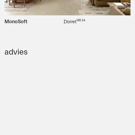
MS.24
MonoSoft
Duvet
advies
Op vloeren worden onze pleisters in twee lagen
aangebracht op een propere, droge en scheurvrije
ondergrond. De droogtijden moeten nauwgezet
worden gerespecteerd. De maximale dikte van onze
pleisters is 2 mm.
Bereid de ondergrond altijd voor met een Gitex in een
Flex-lijm om het risico op scheurvorming door
mogelijke bewegingen van de betonnen chape te
vermijden.
Voor toepassing op tegels (in goede staat) moet eerst
een Gitex of een hoogwaardige vezelversterkte