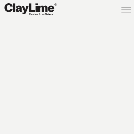
EN
NL
FR
pleisters
Wonderstone
Claystone
Creatina
MonoSoft
TadelaktPro
vloeren
muren
meubels
projecten
over
ClayLime