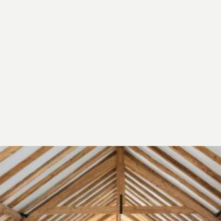
egaline worden gebruikt voordat onze pleisters
worden aangebracht.
Al onze pleisters zijn compatibel met
vloerverwarming, mits deze is uitgeschakeld tot alle
beschermlagen volledig droog zijn.
De gemengde pleisters kunnen van de ene dag op de
andere in een emmer worden bewaard: geen
verspilling als het werk niet binnen één dag klaar is!
Er gaat niets boven het gevoel van op blote voeten
lopen op een vloer bekleed met een
ClayLime
-pleister.