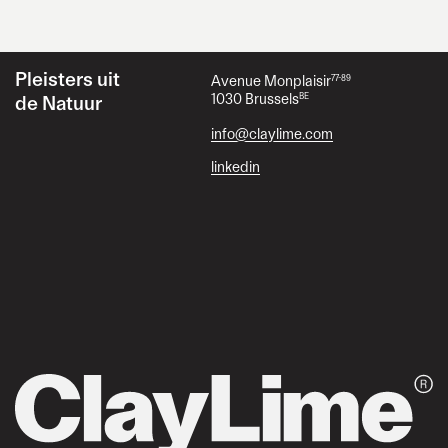
Blijf op de hoogte
instagram
Pleisters uit
Avenue Monplaisir
77-89
1030 Brussels
BE
de Natuur
info@claylime.com
linkedin