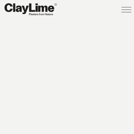
EN
NL
FR
pleisters
Wonderstone
Claystone
Creatina
MonoSoft
TadelaktPro
vloeren
muren
meubels
projecten
over
ClayLime