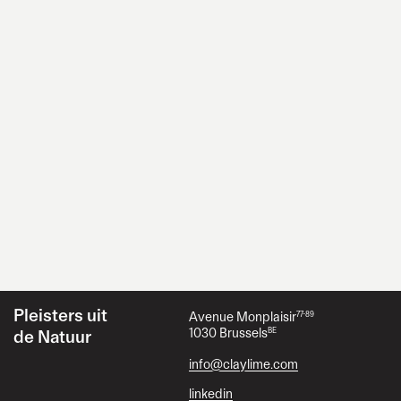
TadelaktPro
Blijf op de hoogte
instagram
facebook
ClayLime
nieuwsbrief
Pleisters uit
Avenue Monplaisir
77-89
1030 Brussels
BE
de Natuur
info@claylime.com
linkedin