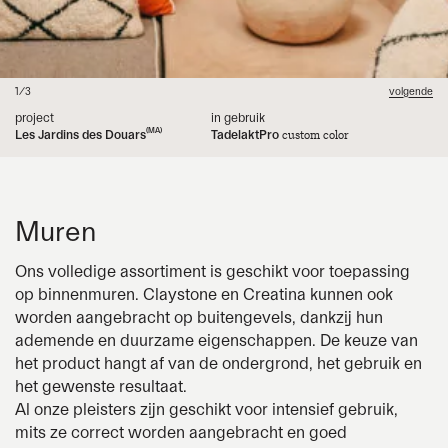
1/3
3/3
2/3
volgende
volgende
volgend
project
project
project
in gebruik
in gebruik
in gebruik
(LU)
(MA)
CL.27
CR.28
Les Jardins des Douars
Beach house by Norm
Dentist cabinet
TadelaktPro
Claystone
Creatina
Désert
Lièvre
custom color
(DK)
Architects
Muren
Ons volledige assortiment is geschikt voor toepassing
op binnenmuren.
Claystone
en
Creatina
kunnen ook
worden aangebracht op buitengevels, dankzij hun
ademende en duurzame eigenschappen. De keuze van
het product hangt af van de ondergrond, het gebruik en
het gewenste resultaat.
Al onze pleisters zijn geschikt voor intensief gebruik,
mits ze correct worden aangebracht en goed