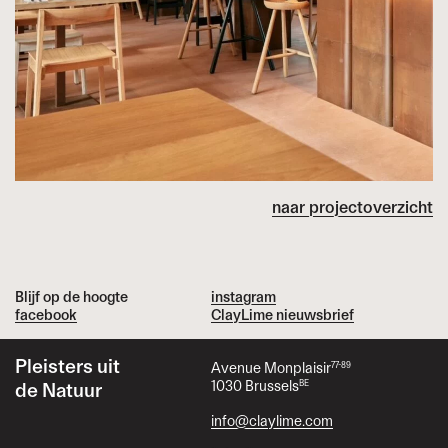
naar projectoverzicht
Blijf op de hoogte
instagram
facebook
ClayLime
nieuwsbrief
Pleisters uit
Avenue Monplaisir
77-89
1030 Brussels
BE
de Natuur
info@claylime.com